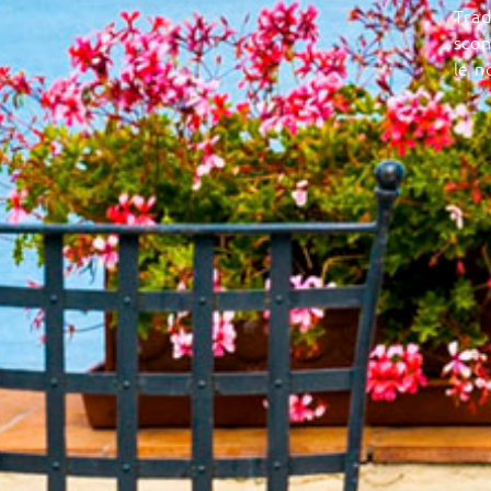
Trad
scon
le n