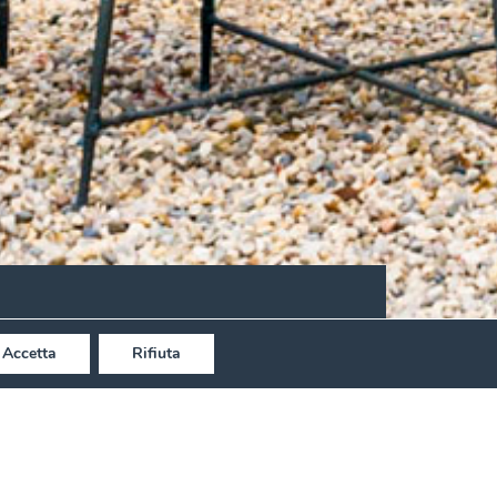
Accetta
Rifiuta
r una