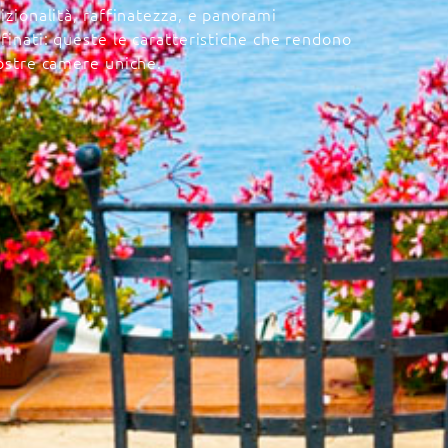
izionalità, raffinatezza, e panorami
finati: queste le caratteristiche che rendono
ostre camere uniche.