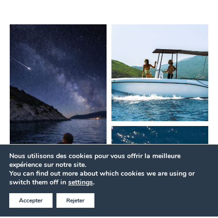
Nous utilisons des cookies pour vous offrir la meilleure
expérience sur notre site.
You can find out more about which cookies we are using or
RÉSERVER AU MEILLEUR PRIX EN LIGNE
switch them off in
settings
.
Accepter
Rejeter
Appelez maintenant
DE DEVIS